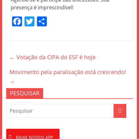
presença é imprescindível!
F
T
S
a
w
h
c
itt
ar
e
er
e
←
Votação da CIPA do ESF é hoje
b
o
Movimento pela paralisação está crescendo!
o
→
k
PESQUISAR
BAIXE NOSSO APP