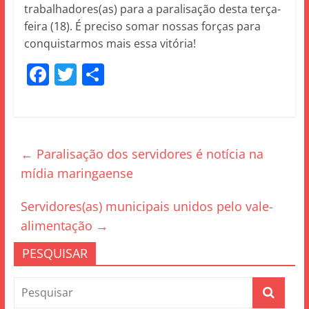
trabalhadores(as) para a paralisação desta terça-
feira (18). É preciso somar nossas forças para
conquistarmos mais essa vitória!
F
T
S
a
w
h
c
itt
ar
e
er
e
←
Paralisação dos servidores é notícia na
b
mídia maringaense
o
o
Servidores(as) municipais unidos pelo vale-
k
alimentação
→
PESQUISAR