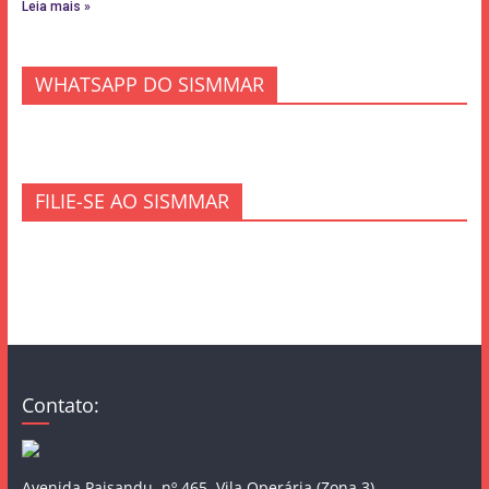
Leia mais »
WHATSAPP DO SISMMAR
FILIE-SE AO SISMMAR
Contato:
Avenida Paisandu, nº 465, Vila Operária (Zona 3),