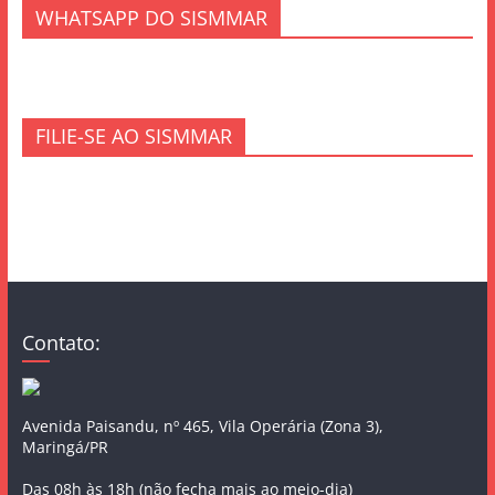
WHATSAPP DO SISMMAR
FILIE-SE AO SISMMAR
Contato:
Avenida Paisandu, nº 465, Vila Operária (Zona 3),
Maringá/PR
Das 08h às 18h (não fecha mais ao meio-dia)