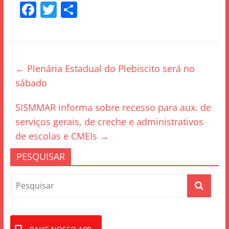
F
T
S
a
w
h
c
itt
ar
e
er
e
←
Plenária Estadual do Plebiscito será no
b
sábado
o
o
SISMMAR informa sobre recesso para aux. de
k
serviços gerais, de creche e administrativos
de escolas e CMEIs
→
PESQUISAR