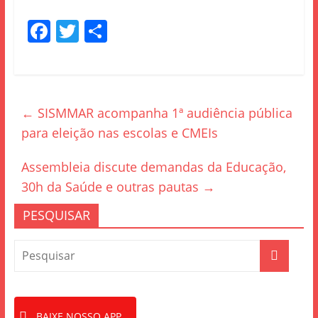
F
T
S
a
w
h
c
itt
ar
e
er
e
←
SISMMAR acompanha 1ª audiência pública
b
para eleição nas escolas e CMEIs
o
o
Assembleia discute demandas da Educação,
k
30h da Saúde e outras pautas
→
PESQUISAR
BAIXE NOSSO APP