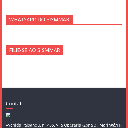
WHATSAPP DO SISMMAR
FILIE-SE AO SISMMAR
Contato:
Avenida Paisandu, nº 465, Vila Operária (Zona 3), Maringá/PR