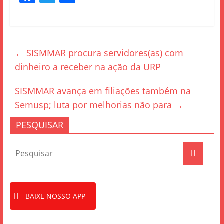
a
w
h
c
itt
ar
e
er
e
←
SISMMAR procura servidores(as) com
b
dinheiro a receber na ação da URP
o
o
SISMMAR avança em filiações também na
k
Semusp; luta por melhorias não para
→
PESQUISAR
BAIXE NOSSO APP