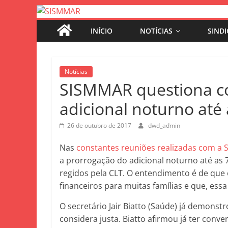
INÍCIO
NOTÍCIAS
SIND
Notícias
SISMMAR questiona co
adicional noturno até 
26 de outubro de 2017
dwd_admin
Nas
constantes reuniões realizadas com a 
a prorrogação do adicional noturno até a
regidos pela CLT. O entendimento é de que 
financeiros para muitas famílias e que, ess
O secretário Jair Biatto (Saúde) já demonstr
considera justa. Biatto afirmou já ter conv