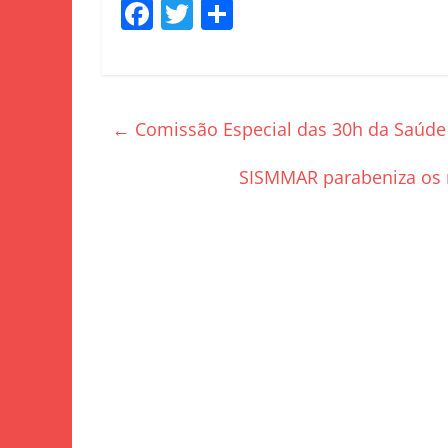
F
T
S
a
w
h
c
itt
ar
e
er
e
←
Comissão Especial das 30h da Saúde
b
o
SISMMAR parabeniza os m
o
k