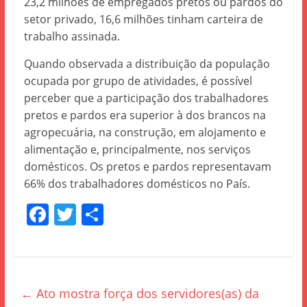
23,2 milhões de empregados pretos ou pardos do
setor privado, 16,6 milhões tinham carteira de
trabalho assinada.
Quando observada a distribuição da população
ocupada por grupo de atividades, é possível
perceber que a participação dos trabalhadores
pretos e pardos era superior à dos brancos na
agropecuária, na construção, em alojamento e
alimentação e, principalmente, nos serviços
domésticos. Os pretos e pardos representavam
66% dos trabalhadores domésticos no País.
F
T
S
a
w
h
c
itt
ar
e
er
e
←
Ato mostra força dos servidores(as) da
b