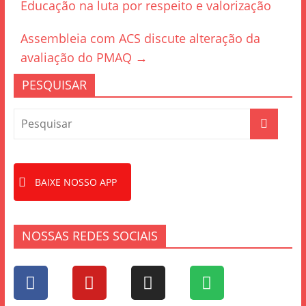
Educação na luta por respeito e valorização
o
o
Assembleia com ACS discute alteração da
k
avaliação do PMAQ
→
PESQUISAR
BAIXE NOSSO APP
NOSSAS REDES SOCIAIS