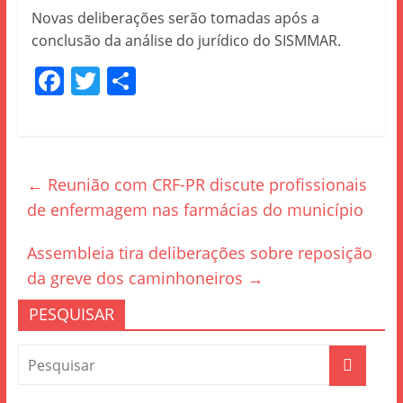
Novas deliberações serão tomadas após a
conclusão da análise do jurídico do SISMMAR.
F
T
S
a
w
h
c
itt
ar
e
er
e
←
Reunião com CRF-PR discute profissionais
b
de enfermagem nas farmácias do município
o
o
Assembleia tira deliberações sobre reposição
k
da greve dos caminhoneiros
→
PESQUISAR