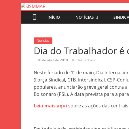
INÍCIO
NOTÍCIAS
SINDIC
Notícias
Dia do Trabalhador é d
30 de abril de 2019
dwd_admin
Neste feriado de 1º de maio, Dia Internacio
(Força Sindical, CTB, Intersindical, CSP-Con
populares, anunciarão greve geral contra a
Bolsonaro (PSL). A data prevista para a para
Leia mais aqui
sobre as ações das centrais 