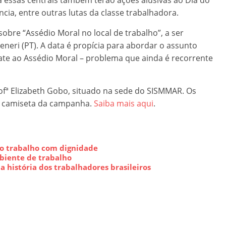
 a essas centrais também terão ações alusivas ao Dia do
ia, entre outras lutas da classe trabalhadora.
sobre “Assédio Moral no local de trabalho”, a ser
neri (PT). A data é propícia para abordar o assunto
te ao Assédio Moral – problema que ainda é recorrente
rofª Elizabeth Gobo, situado na sede do SISMMAR. Os
a camiseta da campanha.
Saiba mais aqui
.
 ao trabalho com dignidade
biente de trabalho
a história dos trabalhadores brasileiros