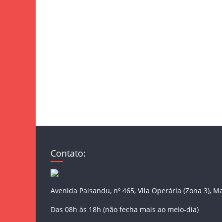
Contato:
Avenida Paisandu, nº 465, Vila Operária (Zona 3), M
Das 08h às 18h (não fecha mais ao meio-dia)