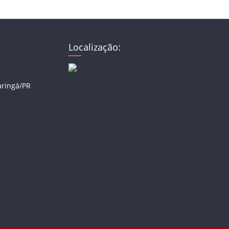
Localização:
aringá/PR