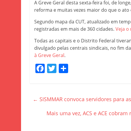
A Greve Geral desta sexta-feira foi, de lon
reforma e muitas vezes maior do que o ato
Segundo mapa da CUT, atualizado em tempo 
registradas em mais de 360 cidades.
Veja o
Todas as capitais e o Distrito Federal tive
divulgado pelas centrais sindicais, no fim 
à Greve Geral
.
F
T
S
a
w
h
c
itt
ar
e
er
e
←
SISMMAR convoca servidores para ass
b
o
Mais uma vez, ACS e ACE cobram 
o