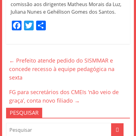
comissão aos dirigentes Matheus Morais da Luz,
Juliana Nunes e Gehélison Gomes dos Santos.
F
T
S
a
w
h
c
itt
ar
e
er
e
←
Prefeito atende pedido do SISMMAR e
b
concede recesso à equipe pedagógica na
o
sexta
o
k
FG para secretários dos CMEIs ‘não veio de
graça’, conta novo filiado
→
PESQUISAR