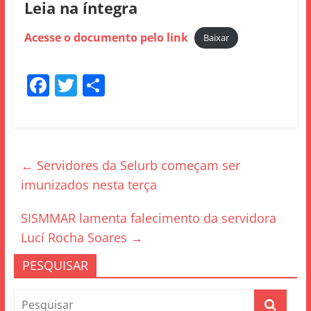
Leia na íntegra
Acesse o documento pelo link
Baixar
F
T
S
a
w
h
c
itt
ar
e
er
e
←
Servidores da Selurb começam ser
b
imunizados nesta terça
o
o
SISMMAR lamenta falecimento da servidora
k
Lucí Rocha Soares
→
PESQUISAR