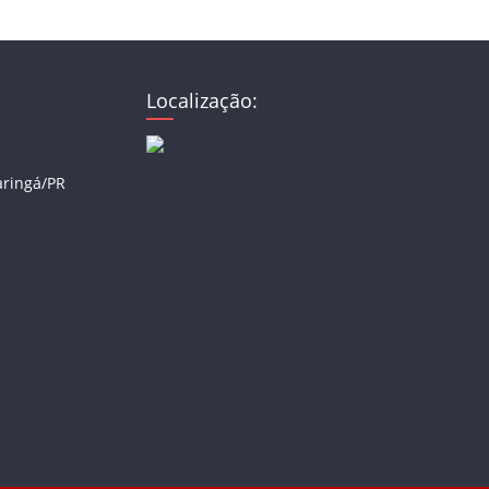
Localização:
aringá/PR