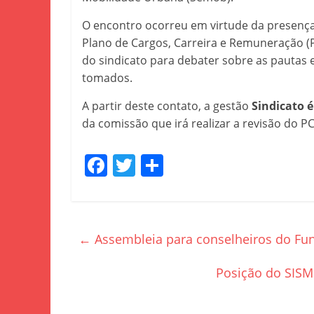
O encontro ocorreu em virtude da presença 
Plano de Cargos, Carreira e Remuneração (
do sindicato para debater sobre as pautas 
tomados.
A partir deste contato, a gestão
Sindicato é
da comissão que irá realizar a revisão do P
F
T
S
a
w
h
c
itt
ar
e
er
e
←
Assembleia para conselheiros do Fun
b
o
Posição do SISM
o