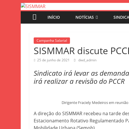
INÍCIO
NOTÍCIAS
SINDIC
Campanha Salarial
SISMMAR discute PCCR
25 de junho de 2021
dwd_admin
Sindicato irá levar as demand
irá realizar a revisão do PCCR
Dirigente Fraciely Medeiros em reunião 
A direção do SISMMAR recebeu na tarde dest
Estacionamento Rotativo Regulamentado Pag
Mobilidade Urbana (Semob).