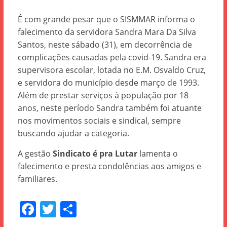
É com grande pesar que o SISMMAR informa o
falecimento da servidora Sandra Mara Da Silva
Santos, neste sábado (31), em decorrência de
complicações causadas pela covid-19. Sandra era
supervisora escolar, lotada no E.M. Osvaldo Cruz,
e servidora do município desde março de 1993.
Além de prestar serviços à população por 18
anos, neste período Sandra também foi atuante
nos movimentos sociais e sindical, sempre
buscando ajudar a categoria.
A gestão
Sindicato é pra Lutar
lamenta o
falecimento e presta condolências aos amigos e
familiares.
F
T
S
a
w
h