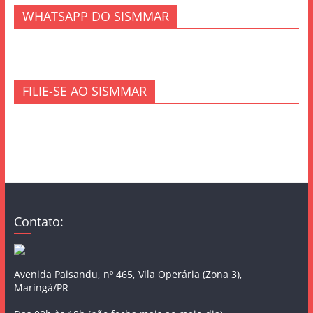
WHATSAPP DO SISMMAR
FILIE-SE AO SISMMAR
Contato:
Avenida Paisandu, nº 465, Vila Operária (Zona 3),
Maringá/PR