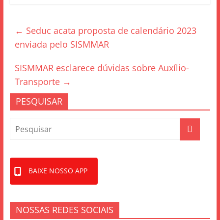
c
itt
ar
e
er
e
←
Seduc acata proposta de calendário 2023
b
enviada pelo SISMMAR
o
o
SISMMAR esclarece dúvidas sobre Auxílio-
k
Transporte
→
PESQUISAR
BAIXE NOSSO APP
NOSSAS REDES SOCIAIS