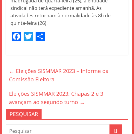
madrugada de quarta-feira (25), a entidade
sindical não terá expediente amanhã. As
atividades retornam à normalidade às 8h de
quinta-feira (26).
F
T
S
a
w
h
c
itt
ar
e
er
e
←
Eleições SISMMAR 2023 – Informe da
b
Comissão Eleitoral
o
o
Eleições SISMMAR 2023: Chapas 2 e 3
k
avançam ao segundo turno
→
PESQUISAR