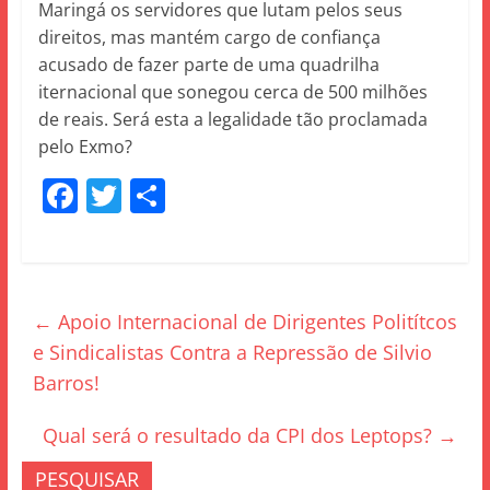
Maringá os servidores que lutam pelos seus
direitos, mas mantém cargo de confiança
acusado de fazer parte de uma quadrilha
iternacional que sonegou cerca de 500 milhões
de reais. Será esta a legalidade tão proclamada
pelo Exmo?
F
T
S
a
w
h
c
itt
ar
e
er
e
←
Apoio Internacional de Dirigentes Politítcos
b
e Sindicalistas Contra a Repressão de Silvio
o
Barros!
o
k
Qual será o resultado da CPI dos Leptops?
→
PESQUISAR