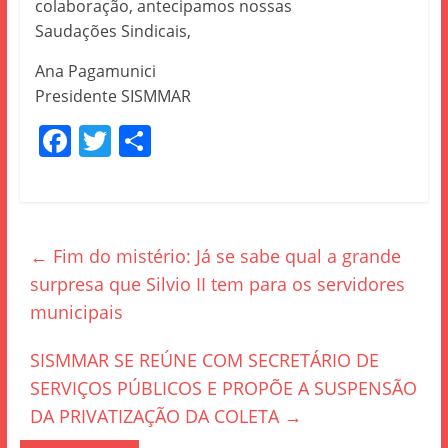
colaboração, antecipamos nossas
Saudações Sindicais,
Ana Pagamunici
Presidente SISMMAR
F
T
S
a
w
h
c
itt
ar
e
er
e
←
Fim do mistério: Já se sabe qual a grande
b
surpresa que Silvio II tem para os servidores
o
municipais
o
k
SISMMAR SE REÚNE COM SECRETÁRIO DE
SERVIÇOS PÚBLICOS E PROPÕE A SUSPENSÃO
DA PRIVATIZAÇÃO DA COLETA
→