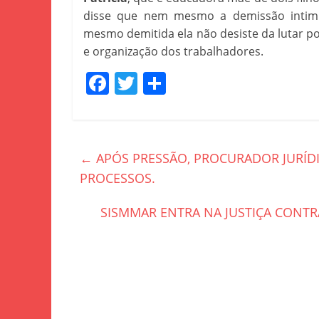
disse que nem mesmo a demissão intimid
mesmo demitida ela não desiste da lutar p
e organização dos trabalhadores.
F
T
S
a
w
h
c
itt
ar
e
er
e
←
APÓS PRESSÃO, PROCURADOR JURÍD
b
PROCESSOS.
o
SISMMAR ENTRA NA JUSTIÇA CONTR
o
k