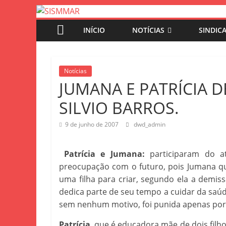
INÍCIO
NOTÍCIAS
SINDIC
Notícias
JUMANA E PATRÍCIA D
SILVIO BARROS.
9 de junho de 2007
dwd_admin
Patrícia e Jumana:
participaram do a
preocupação com o futuro, pois Jumana q
uma filha para criar, segundo ela a demis
dedica parte de seu tempo a cuidar da saúd
sem nenhum motivo, foi punida apenas por e
Patrícia
, que é educadora mãe de dois filh