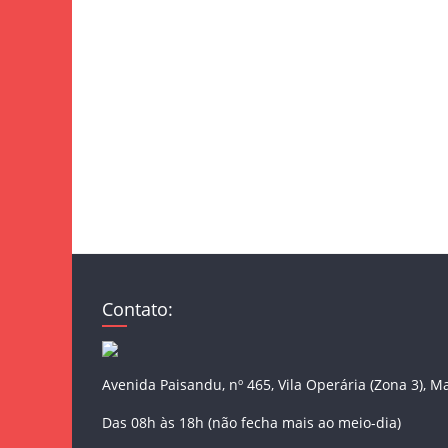
Contato:
Avenida Paisandu, nº 465, Vila Operária (Zona 3), M
Das 08h às 18h (não fecha mais ao meio-dia)