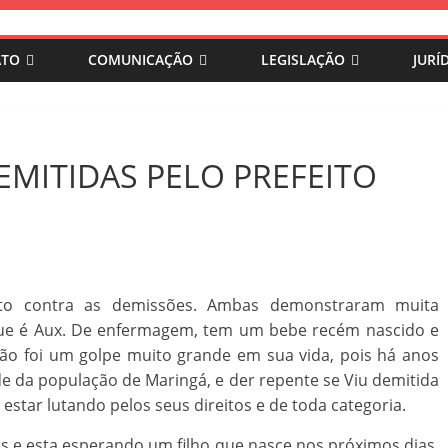
ATO
COMUNICAÇÃO
LEGISLAÇÃO
JURÍ
EMITIDAS PELO PREFEITO
to contra as demissões. Ambas demonstraram muita
ue é Aux. De enfermagem, tem um bebe recém nascido e
são foi um golpe muito grande em sua vida, pois há anos
e da população de Maringá, e der repente se Viu demitida
star lutando pelos seus direitos e de toda categoria.
os e esta esperando um filho que nasce nos próximos dias,