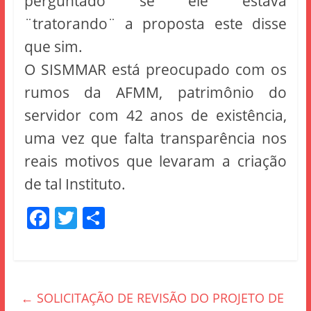
perguntado se ele estava
¨tratorando¨ a proposta este disse
que sim.
O SISMMAR está preocupado com os
rumos da AFMM, patrimônio do
servidor com 42 anos de existência,
uma vez que falta transparência nos
reais motivos que levaram a criação
de tal Instituto.
F
T
S
a
w
h
c
itt
ar
e
er
e
←
SOLICITAÇÃO DE REVISÃO DO PROJETO DE
b