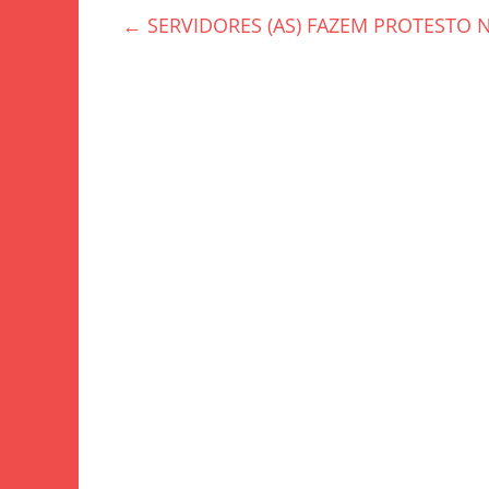
e
er
e
←
SERVIDORES (AS) FAZEM PROTESTO N
b
o
o
k