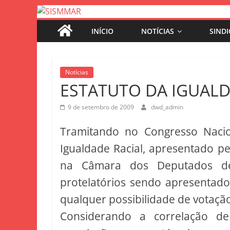
INÍCIO
NOTÍCIAS
SIND
Notícias
ESTATUTO DA IGUALD
9 de setembro de 2009
dwd_admin
Tramitando no Congresso Naci
Igualdade Racial, apresentado p
na Câmara dos Deputados des
protelatórios sendo apresentado
qualquer possibilidade de votaçã
Considerando a correlação d