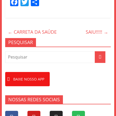
F
T
S
a
w
h
c
itt
ar
e
er
e
←
CARRETA DA SAÚDE
SAIU!!!!!
→
b
o
PESQUISAR
o
k
BAIXE NOSSO APP
NOSSAS REDES SOCIAIS