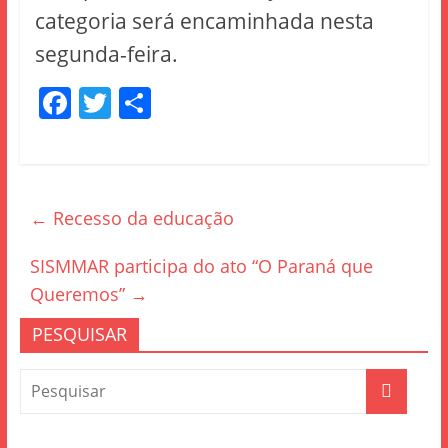
categoria será encaminhada nesta
segunda-feira.
F
T
S
a
w
h
c
itt
ar
e
er
e
←
Recesso da educação
b
o
SISMMAR participa do ato “O Paraná que
o
Queremos”
→
k
PESQUISAR