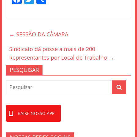
a
w
h
c
itt
ar
e
er
e
←
SESSÃO DA CÂMARA
b
o
Sindicato dá posse a mais de 200
o
Representantes por Local de Trabalho
→
k
PESQUISAR
BAIXE NOSSO APP