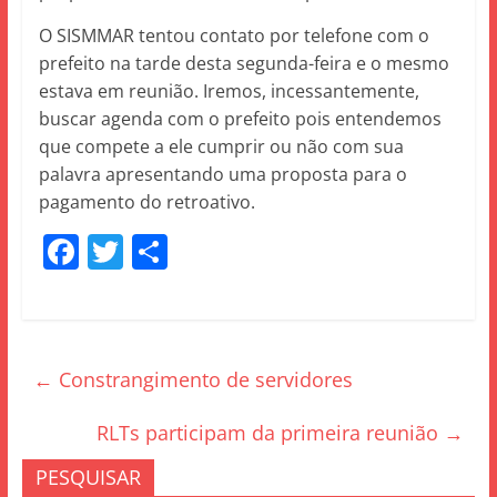
O SISMMAR tentou contato por telefone com o
prefeito na tarde desta segunda-feira e o mesmo
estava em reunião. Iremos, incessantemente,
buscar agenda com o prefeito pois entendemos
que compete a ele cumprir ou não com sua
palavra apresentando uma proposta para o
pagamento do retroativo.
F
T
S
a
w
h
c
itt
ar
e
er
e
←
Constrangimento de servidores
b
o
RLTs participam da primeira reunião
→
o
PESQUISAR