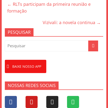
←
RLTs participam da primeira reunião e
b
formação
o
o
Vizivali: a novela continua
→
k
PESQUISAR
BAIXE NOSSO APP
NOSSAS REDES SOCIAIS