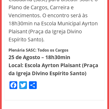
Plano de Cargos, Carreira e
Vencimentos. O encontro será às
18h30min na Escola Municipal Ayrton
Plaisant (Praça da Igreja Divino
Espírito Santo).
Plenária SASC: Todos os Cargos
25 de Agosto – 18h30min
Local: Escola Ayrton Plaisant (Praça
da Igreja Divino Espírito Santo)
F
T
S
a
w
h
c
itt
ar
e
er
e