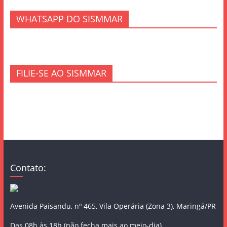
WHATSAPP DO SISMMAR
FILIE-SE AO SISMMAR
Contato:
Avenida Paisandu, nº 465, Vila Operária (Zona 3), Maringá/PR
Das 08h às 18h (não fecha mais ao meio-dia)