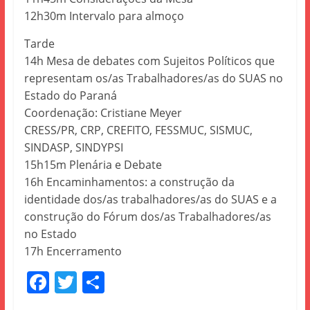
12h30m Intervalo para almoço
Tarde
14h Mesa de debates com Sujeitos Políticos que
representam os/as Trabalhadores/as do SUAS no
Estado do Paraná
Coordenação: Cristiane Meyer
CRESS/PR, CRP, CREFITO, FESSMUC, SISMUC,
SINDASP, SINDYPSI
15h15m Plenária e Debate
16h Encaminhamentos: a construção da
identidade dos/as trabalhadores/as do SUAS e a
construção do Fórum dos/as Trabalhadores/as
no Estado
17h Encerramento
F
T
S
a
w
h