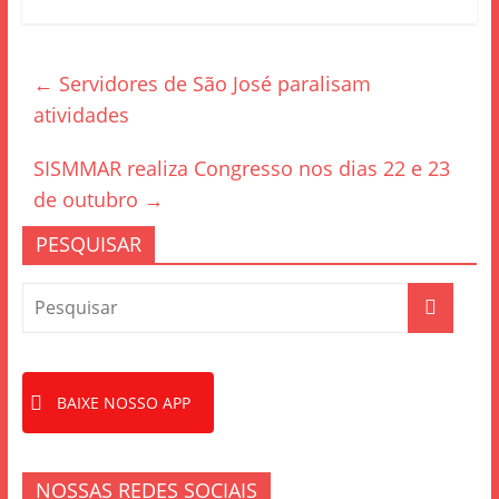
c
itt
ar
e
er
e
←
Servidores de São José paralisam
b
atividades
o
o
SISMMAR realiza Congresso nos dias 22 e 23
k
de outubro
→
PESQUISAR
BAIXE NOSSO APP
NOSSAS REDES SOCIAIS