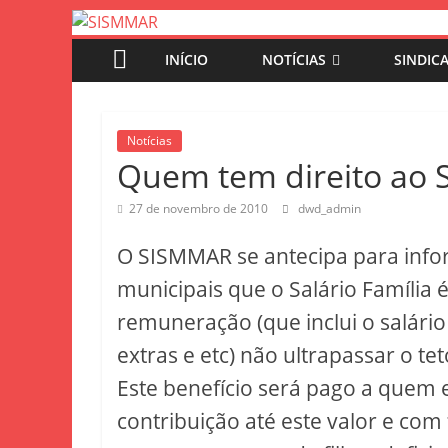
INÍCIO
NOTÍCIAS
SINDIC
Notícias
Quem tem direito ao S
27 de novembro de 2010
dwd_admin
O SISMMAR se antecipa para infor
municipais que o Salário Família
remuneração (que inclui o salári
extras e etc) não ultrapassar o te
Este benefício será pago a quem e
contribuição até este valor e com 