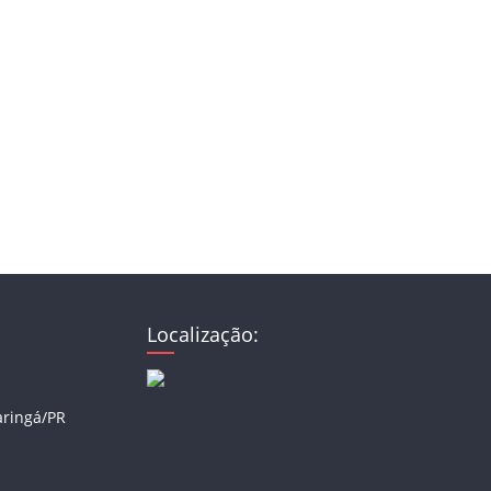
Localização:
aringá/PR