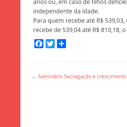
anos ou, em caso de filhos defici
independente da idade.
Para quem recebe até R$ 539,03, 
recebe de 539,04 até R$ 810,18, o
F
T
S
a
w
h
c
itt
ar
e
er
e
←
Seminário Secregação e crescimento
b
o
o
k