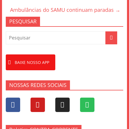
o
Ambulâncias do SAMU continuam paradas
→
o
PESQUISAR
k
BAIXE NOSSO APP
NOSSAS REDES SOCIAIS