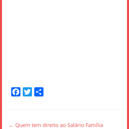
F
T
S
a
w
h
c
itt
ar
e
er
e
←
Quem tem direito ao Salário Família
b