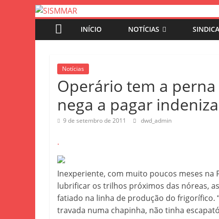
INÍCIO
NOTÍCIAS
SINDIC
Notícias
Operário tem a perna 
nega a pagar indeniz
9 de setembro de 2011
dwd_admin
.
Inexperiente, com muito poucos meses na Fr
lubrificar os trilhos próximos das nóreas,
fatiado na linha de produção do frigorífico
travada numa chapinha, não tinha escapatór