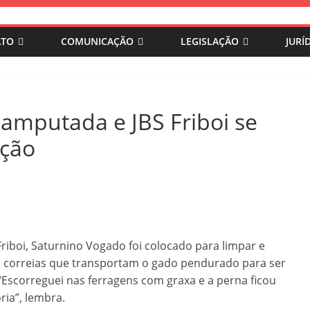
ATO
COMUNICAÇÃO
LEGISLAÇÃO
JURÍ
amputada e JBS Friboi se
ação
iboi, Saturnino Vogado foi colocado para limpar e
 as correias que transportam o gado pendurado para ser
. “Escorreguei nas ferragens com graxa e a perna ficou
ia”, lembra.