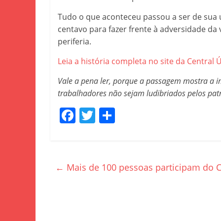
Tudo o que aconteceu passou a ser de sua 
centavo para fazer frente à adversidade da
periferia.
Leia a história completa no site da Central
Vale a pena ler, porque a passagem mostra a 
trabalhadores não sejam ludibriados pelos pat
F
T
S
a
w
h
c
itt
ar
e
er
e
←
Mais de 100 pessoas participam do 
b
o
o