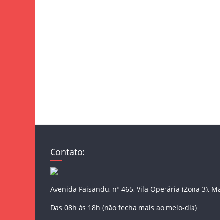
Contato:
Avenida Paisandu, nº 465, Vila Operária (Zona 3), M
Das 08h às 18h (não fecha mais ao meio-dia)