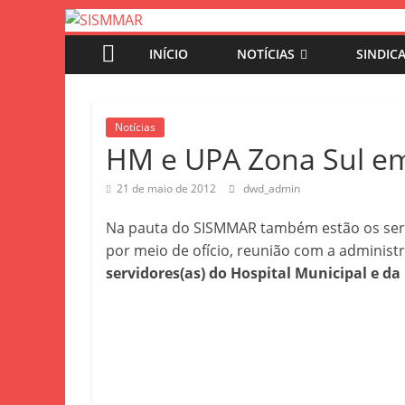
INÍCIO
NOTÍCIAS
SINDIC
Notícias
HM e UPA Zona Sul e
21 de maio de 2012
dwd_admin
Na pauta do SISMMAR também estão os servi
por meio de ofício, reunião com a administ
servidores(as) do Hospital Municipal e d