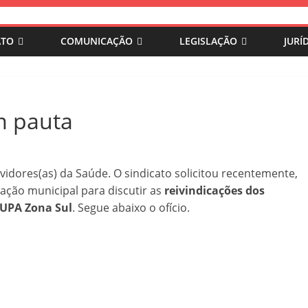
ATO
COMUNICAÇÃO
LEGISLAÇÃO
JURÍ
m pauta
dores(as) da Saúde. O sindicato solicitou recentemente,
ração municipal para discutir as
reivindicações dos
a UPA Zona Sul
. Segue abaixo o ofício.