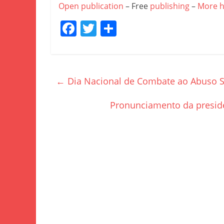
Open publication
– Free
publishing
–
More 
F
T
S
a
w
h
c
itt
ar
e
er
e
←
Dia Nacional de Combate ao Abuso Se
b
o
Pronunciamento da presid
o
k