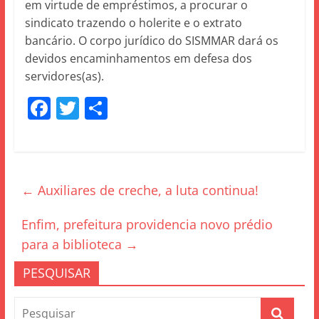
em virtude de empréstimos, a procurar o
sindicato trazendo o holerite e o extrato
bancário. O corpo jurídico do SISMMAR dará os
devidos encaminhamentos em defesa dos
servidores(as).
F
T
S
a
w
h
c
itt
ar
e
er
e
←
Auxiliares de creche, a luta continua!
b
o
Enfim, prefeitura providencia novo prédio
o
para a biblioteca
→
k
PESQUISAR