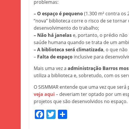
problemas:
– O espaço é pequeno
(1.300 m² contra os 
“nova” biblioteca corre o risco de se torna
desenvolvimento do trabalho;
– Não há janelas
e, portanto, o prédio não
saúde humana quando se trata de um ambie
– A biblioteca será climatizada
, o que não
–
Falta de espaço
inclusive para desenvolv
Mais uma vez a
administração Barros most
utiliza a biblioteca e, sobretudo, com os ser
O SISMMAR entende que uma vez que será p
veja aqui
– deveriam ter optado por um esp
projetos que são desenvolvidos no espaço.
F
T
S
a
w
h