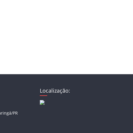
Localização:
aringá/PR