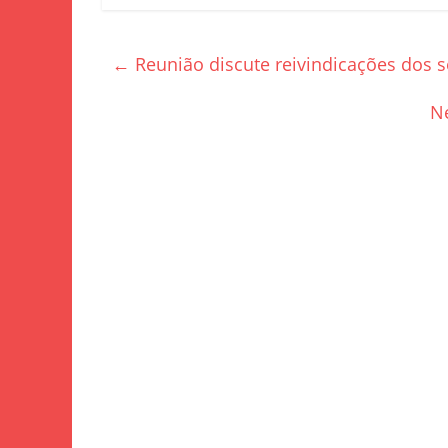
c
itt
ar
e
er
e
←
Reunião discute reivindicações dos s
b
o
N
o
k