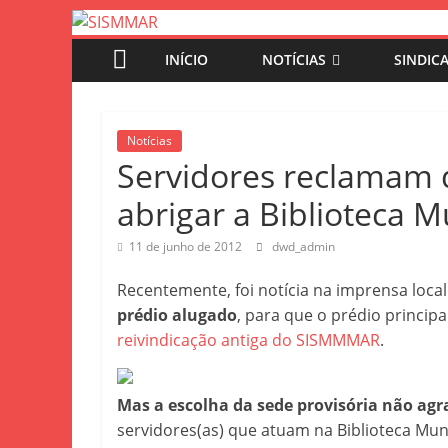
INÍCIO
NOTÍCIAS
SINDIC
Notícias
Servidores reclamam 
abrigar a Biblioteca M
11 de junho de 2012
dwd_admin
Recentemente, foi notícia na imprensa loca
prédio alugado
, para que o prédio princip
reivindicação antiga do SISMMMAR
.
Mas a escolha da sede provisória não ag
servidores(as) que atuam na Biblioteca Mun