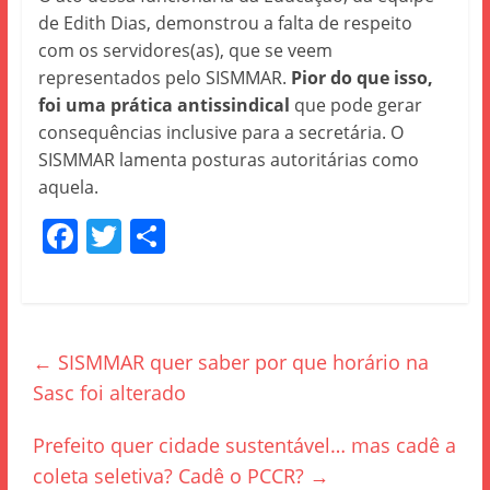
de Edith Dias, demonstrou a falta de respeito
com os servidores(as), que se veem
representados pelo SISMMAR.
Pior do que isso,
foi uma prática antissindical
que pode gerar
consequências inclusive para a secretária. O
SISMMAR lamenta posturas autoritárias como
aquela.
F
T
S
a
w
h
c
itt
ar
e
er
e
←
SISMMAR quer saber por que horário na
b
Sasc foi alterado
o
o
Prefeito quer cidade sustentável… mas cadê a
k
coleta seletiva? Cadê o PCCR?
→