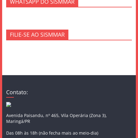
WHATSAPP DO SISMMAR
FILIE-SE AO SISMMAR
Contato:
Avenida Paisandu, nº 465, Vila Operária (Zona 3),
Maringá/PR
Das 08h às 18h (não fecha mais ao meio-dia)