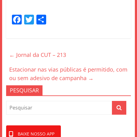
F
T
S
a
w
h
c
itt
ar
e
er
e
←
Jornal da CUT – 213
b
o
Estacionar nas vias públicas é permitido, com
o
ou sem adesivo de campanha
→
k
PESQUISAR
BAIXE NOSSO APP