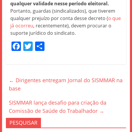
qualquer validade nesse período eleitoral.
Portanto, guardas (sindicalizados), que tiverem
qualquer prejuízo por conta desse decreto (
o que
já ocorreu
, recentemente), devem procurar o
suporte jurídico do sindicato.
F
T
S
a
w
h
c
itt
ar
e
er
e
←
Dirigentes entregam Jornal do SISMMAR na
b
base
o
o
SISMMAR lança desafio para criação da
k
Comissão de Saúde do Trabalhador
→
PESQUISAR