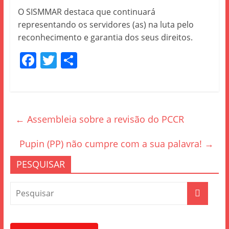
O SISMMAR destaca que continuará
representando os servidores (as) na luta pelo
reconhecimento e garantia dos seus direitos.
F
T
S
a
w
h
c
itt
ar
e
er
e
←
Assembleia sobre a revisão do PCCR
b
o
Pupin (PP) não cumpre com a sua palavra!
→
o
PESQUISAR
k