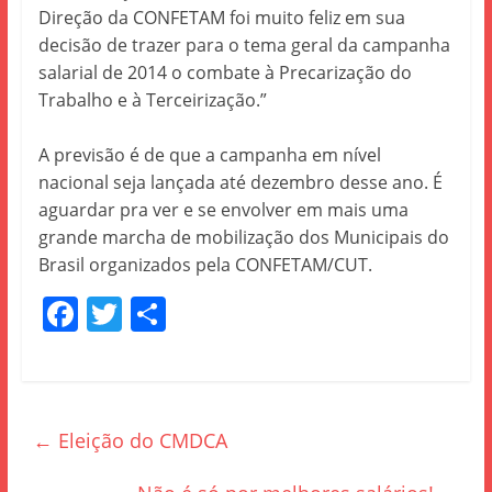
Direção da CONFETAM foi muito feliz em sua
decisão de trazer para o tema geral da campanha
salarial de 2014 o combate à Precarização do
Trabalho e à Terceirização.”
A previsão é de que a campanha em nível
nacional seja lançada até dezembro desse ano. É
aguardar pra ver e se envolver em mais uma
grande marcha de mobilização dos Municipais do
Brasil organizados pela CONFETAM/CUT.
F
T
S
a
w
h
c
itt
ar
e
er
e
←
Eleição do CMDCA
b
o