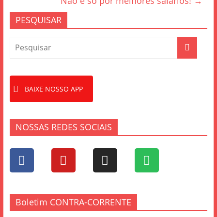
Não é só por melhores salários!
→
o
PESQUISAR
k
BAIXE NOSSO APP
NOSSAS REDES SOCIAIS
Boletim CONTRA-CORRENTE