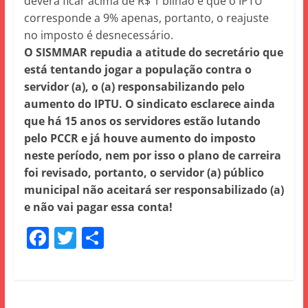
deverá ficar acima de R$ 1 bilhão e que o IPTU
corresponde a 9% apenas, portanto, o reajuste
no imposto é desnecessário.
O SISMMAR repudia a atitude do secretário que
está tentando jogar a população contra o
servidor (a), o (a) responsabilizando pelo
aumento do IPTU. O sindicato esclarece ainda
que há 15 anos os servidores estão lutando
pelo PCCR e já houve aumento do imposto
neste período, nem por isso o plano de carreira
foi revisado, portanto, o servidor (a) público
municipal não aceitará ser responsabilizado (a)
e não vai pagar essa conta!
F
T
S
a
w
h
c
itt
ar
e
er
e