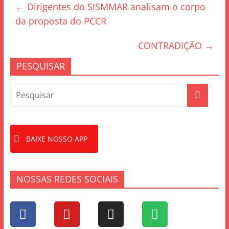
←
Dirigentes do SISMMAR analisam o corpo
b
da proposta do PCCR
o
o
CONTRADIÇÃO
→
k
PESQUISAR
BAIXE NOSSO APP
NOSSAS REDES SOCIAIS