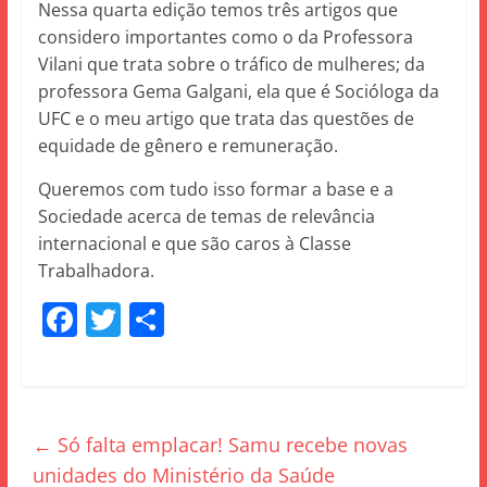
Nessa quarta edição temos três artigos que
considero importantes como o da Professora
Vilani que trata sobre o tráfico de mulheres; da
professora Gema Galgani, ela que é Socióloga da
UFC e o meu artigo que trata das questões de
equidade de gênero e remuneração.
Queremos com tudo isso formar a base e a
Sociedade acerca de temas de relevância
internacional e que são caros à Classe
Trabalhadora.
F
T
S
a
w
h
c
itt
ar
e
er
e
←
Só falta emplacar! Samu recebe novas
b
unidades do Ministério da Saúde