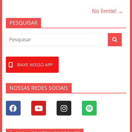
o
o
No limite!
→
k
PESQUISAR
BAIXE NOSSO APP
NOSSAS REDES SOCIAIS