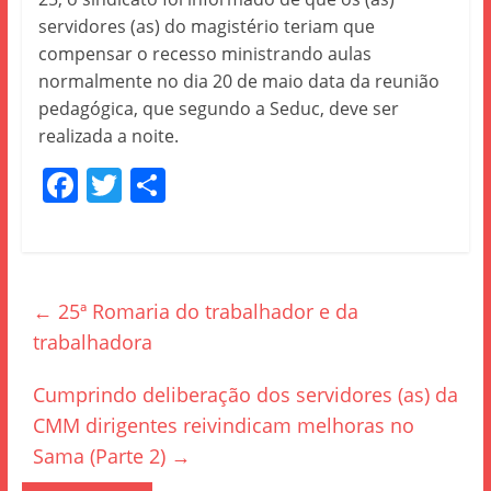
servidores (as) do magistério teriam que
compensar o recesso ministrando aulas
normalmente no dia 20 de maio data da reunião
pedagógica, que segundo a Seduc, deve ser
realizada a noite.
F
T
S
a
w
h
c
itt
ar
e
er
e
←
25ª Romaria do trabalhador e da
b
trabalhadora
o
o
Cumprindo deliberação dos servidores (as) da
k
CMM dirigentes reivindicam melhoras no
Sama (Parte 2)
→