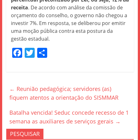
receita
. De acordo com análise da comissão de
orçamento do conselho, o governo não chegou a
investir 7%. Em resposta, se deliberou por emitir
uma moção pública contra esta postura da
gestão estadual.
F
T
S
a
w
h
c
itt
ar
e
er
e
←
Reunião pedagógica; servidores (as)
b
fiquem atentos a orientação do SISMMAR
o
o
Batalha vencida! Seduc concede recesso de 1
k
semana as auxiliares de serviços gerais
→
PESQUISAR