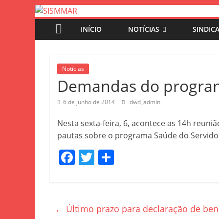
INÍCIO
NOTÍCIAS
SINDIC
Notícias
Demandas do programa
6 de junho de 2014
dwd_admin
Nesta sexta-feira, 6, acontece as 14h reun
pautas sobre o programa Saúde do Servidor
F
T
S
a
w
h
c
itt
ar
e
er
e
←
Último prazo para declaração de ben