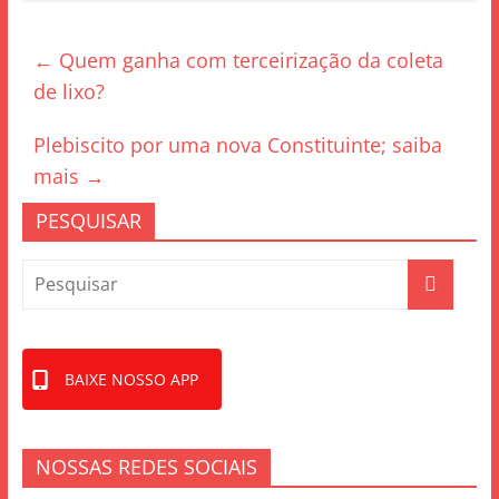
c
itt
ar
e
er
e
←
Quem ganha com terceirização da coleta
b
de lixo?
o
o
Plebiscito por uma nova Constituinte; saiba
k
mais
→
PESQUISAR
BAIXE NOSSO APP
NOSSAS REDES SOCIAIS