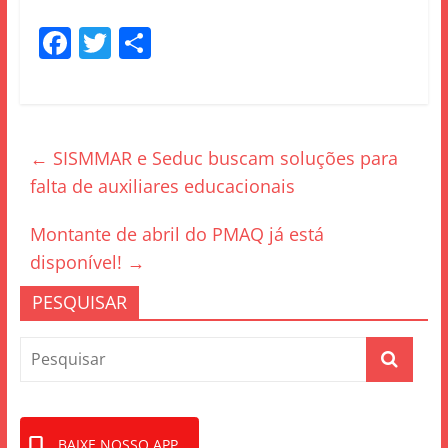
F
T
S
a
w
h
c
itt
ar
e
er
e
←
SISMMAR e Seduc buscam soluções para
b
falta de auxiliares educacionais
o
o
Montante de abril do PMAQ já está
k
disponível!
→
PESQUISAR
BAIXE NOSSO APP