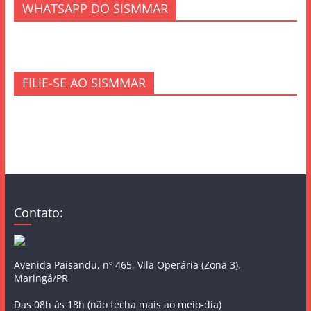
WHATSAPP DO SISMMAR
FILIE-SE AO SISMMAR
Contato:
Avenida Paisandu, nº 465, Vila Operária (Zona 3),
Maringá/PR
Das 08h às 18h (não fecha mais ao meio-dia)