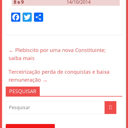
8 e 9
14/10/2014
F
T
S
a
w
h
c
itt
ar
e
er
e
←
Plebiscito por uma nova Constituinte;
b
saiba mais
o
o
Terceirização perda de conquistas e baixa
k
remuneração
→
PESQUISAR