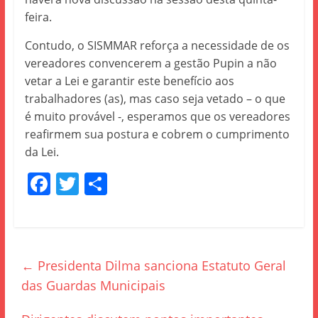
feira.
Contudo, o SISMMAR reforça a necessidade de os
vereadores convencerem a gestão Pupin a não
vetar a Lei e garantir este benefício aos
trabalhadores (as), mas caso seja vetado – o que
é muito provável -, esperamos que os vereadores
reafirmem sua postura e cobrem o cumprimento
da Lei.
F
T
S
a
w
h
c
itt
ar
e
er
e
←
Presidenta Dilma sanciona Estatuto Geral
b
das Guardas Municipais
o