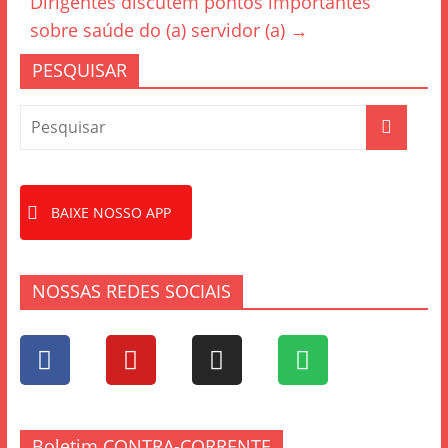
o
Dirigentes discutem pontos importantes
k
sobre saúde do (a) servidor (a)
→
PESQUISAR
BAIXE NOSSO APP
NOSSAS REDES SOCIAIS
Boletim CONTRA-CORRENTE