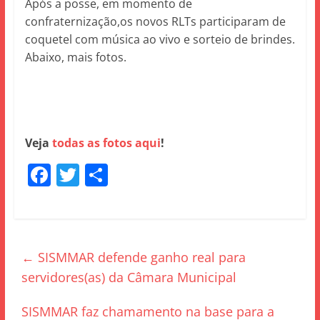
Após a posse, em momento de
confraternização,os novos RLTs participaram de
coquetel com música ao vivo e sorteio de brindes.
Abaixo, mais fotos.
Veja
todas as fotos aqui
!
F
T
S
a
w
h
c
itt
ar
e
er
e
←
SISMMAR defende ganho real para
b
servidores(as) da Câmara Municipal
o
o
SISMMAR faz chamamento na base para a