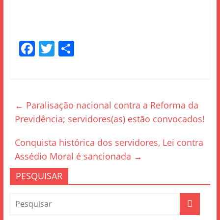
F
T
S
a
w
h
c
itt
ar
e
er
e
←
Paralisação nacional contra a Reforma da
b
Previdência; servidores(as) estão convocados!
o
o
Conquista histórica dos servidores, Lei contra
k
Assédio Moral é sancionada
→
PESQUISAR