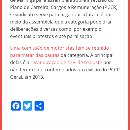
de Maringá para assembleia sobre a revisão do
Plano de Carreira, Cargos e Remuneração (PCCR).
O sindicato serve para organizar a luta, e é por
meio da assembleia que a categoria pode tirar
deliberações diversas como, por exemplo,
eventuais protestos e até paralisação.
Uma comissão de motoristas tem se reunido
para tratar das pautas
da categoria. A principal
delas é a
reivindicação de 43% de reajuste
por
não terem sido contemplados na revisão do PCCR
Geral, em 2013.
F
T
S
a
w
h
c
itt
ar