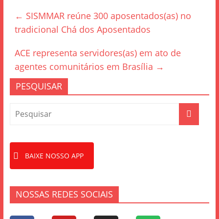
e
er
e
←
SISMMAR reúne 300 aposentados(as) no
b
tradicional Chá dos Aposentados
o
o
ACE representa servidores(as) em ato de
k
agentes comunitários em Brasília
→
PESQUISAR
BAIXE NOSSO APP
NOSSAS REDES SOCIAIS